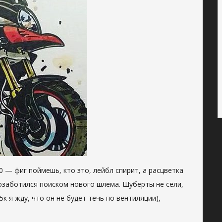
000 — фиг поймешь, кто это, лейбл спирит, а расцветка
, озаботился поиском нового шлема. Шуберты не сели,
5к я жду, что он не будет течь по вентиляции),