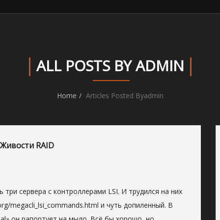
ALL POSTS BY ADMIN
Home
Articles Posted Byadmin
Живости RAID
ь три сервера с контроллерами LSI. И трудился на них
l.org/megacli_lsi_commands.html и чуть допиленный. В
al» он рапортует на мыло. Всё бы хорошо, но