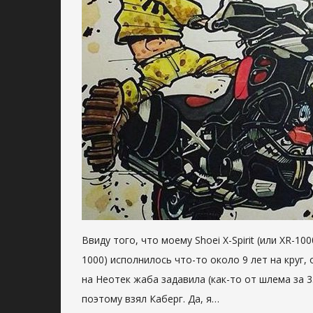
Ввиду того, что моему Shoei X-Spirit (или XR-1
1000) исполнилось что-то около 9 лет на круг
на Неотек жаба задавила (как-то от шлема за 3
поэтому взял Каберг. Да, я…