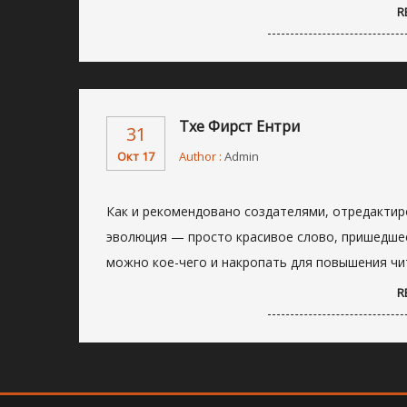
R
Тхе Фирст Ентри
31
Окт 17
Author :
Admin
Как и рекомендовано создателями, отредактиро
эволюция — просто красивое слово, пришедшее 
можно кое-чего и накропать для повышения чи
R