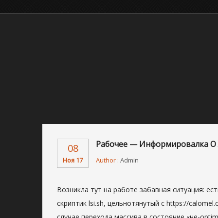
Рабочее — Информировалка О 
08
Ноя 17
Author :
Admin
Возникла тут на работе забавная ситуация: ест
скриптик lsi.sh, цельнотянутый с https://calome
случае перехода массива в состояние «не-optim