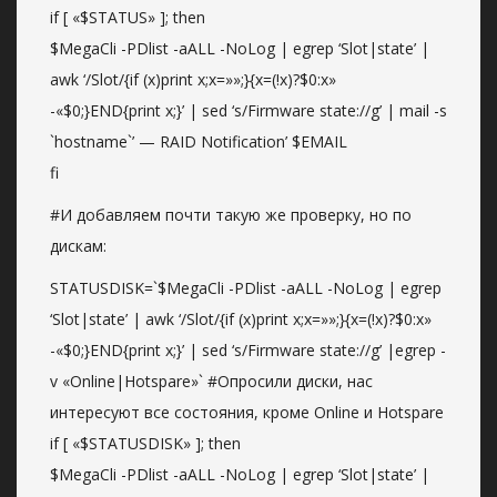
if [ «$STATUS» ]; then
$MegaCli -PDlist -aALL -NoLog | egrep ‘Slot|state’ |
awk ‘/Slot/{if (x)print x;x=»»;}{x=(!x)?$0:x»
-«$0;}END{print x;}’ | sed ‘s/Firmware state://g’ | mail -s
`hostname`’ — RAID Notification’ $EMAIL
fi
#И добавляем почти такую же проверку, но по
дискам:
STATUSDISK=`$MegaCli -PDlist -aALL -NoLog | egrep
‘Slot|state’ | awk ‘/Slot/{if (x)print x;x=»»;}{x=(!x)?$0:x»
-«$0;}END{print x;}’ | sed ‘s/Firmware state://g’ |egrep -
v «Online|Hotspare»` #Опросили диски, нас
интересуют все состояния, кроме Online и Hotspare
if [ «$STATUSDISK» ]; then
$MegaCli -PDlist -aALL -NoLog | egrep ‘Slot|state’ |