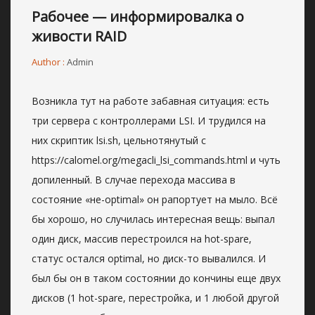
Рабочее — информировалка о
живости RAID
Author :
Admin
Возникла тут на работе забавная ситуация: есть
три сервера с контроллерами LSI. И трудился на
них скриптик lsi.sh, цельнотянутый с
https://calomel.org/megacli_lsi_commands.html и чуть
допиленный. В случае перехода массива в
состояние «не-optimal» он рапортует на мыло. Всё
бы хорошо, но случилась интересная вещь: выпал
один диск, массив перестроился на hot-spare,
статус остался optimal, но диск-то вывалился.
И
был бы он в таком состоянии до кончины еще двух
дисков (1 hot-spare, перестройка, и 1 любой другой