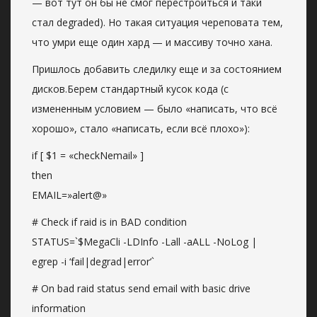
— вот тут он бы не смог перестроиться и таки
стал degraded). Но такая ситуация череповата тем,
что умри еще один хард — и массиву точно хана.
Пришлось добавить следилку еще и за состоянием
дисков.Берем стандартный кусок кода (с
измененным условием — было «написать, что всё
хорошо», стало «написать, если всё плохо»):
if [ $1 = «checkNemail» ]
then
EMAIL=»alert@»
# Check if raid is in BAD condition
STATUS=`$MegaCli -LDInfo -Lall -aALL -NoLog |
egrep -i ‘fail|degrad|error’`
# On bad raid status send email with basic drive
information