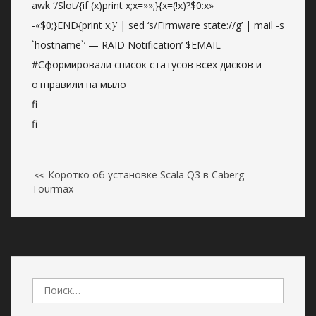
awk ‘/Slot/{if (x)print x;x=»»;}{x=(!x)?$0:x»
-«$0;}END{print x;}’ | sed ‘s/Firmware state://g’ | mail -s
`hostname`’ — RAID Notification’ $EMAIL
#Сформировали список статусов всех дисков и
отправили на мыло
fi
fi
Коротко об установке Scala Q3 в Caberg
<<
Tourmax